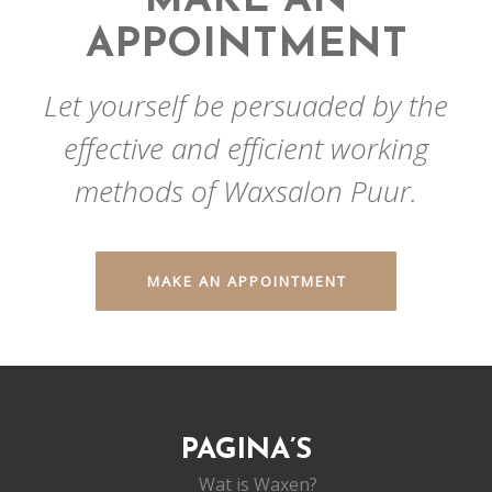
MAKE AN
APPOINTMENT
Let yourself be persuaded by the
effective and efficient working
methods of Waxsalon Puur.
MAKE AN APPOINTMENT
PAGINA’S
Wat is Waxen?