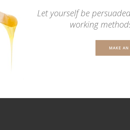
Let yourself be persuaded 
working methods
MAKE AN