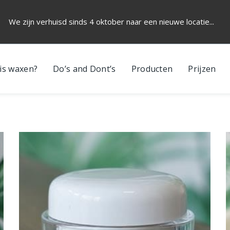
We zijn verhuisd sinds 4 oktober naar een nieuwe locatie...
is waxen?
Do’s and Dont’s
Producten
Prijzen