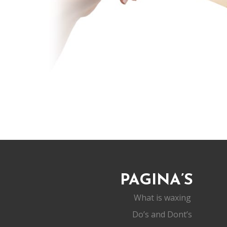
PAGINA’S
What is waxing
Do’s and Dont’s