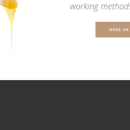
working methods
MAKE AN