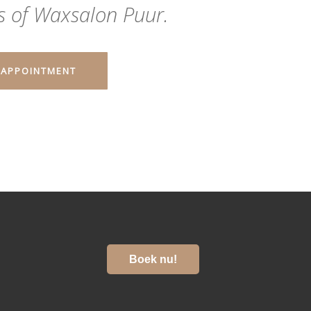
 of Waxsalon Puur.
 APPOINTMENT
Boek nu!